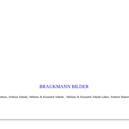
BRAUKMANN BILDER
rebost, Strebost Sehnde, Wellness & Kosmetik Sehnde , Wellness & Kosmetik Sehnde Lehrte, Strebost Hanno